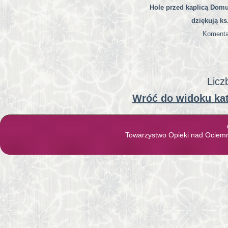
Hole przed kaplicą Domu,
dziękują ks
Komenta
Licz
Wróć do widoku kat
Towarzystwo Opieki nad Ociem