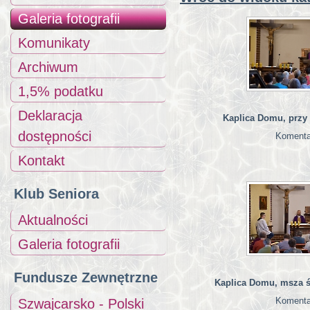
Galeria fotografii
Komunikaty
Archiwum
1,5% podatku
Deklaracja
Kaplica Domu, przy
dostępności
Komenta
Kontakt
Klub Seniora
Aktualności
Galeria fotografii
Fundusze Zewnętrzne
Kaplica Domu, msza św
Komenta
Szwajcarsko - Polski